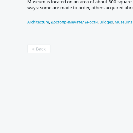
Museum is located on an area of ​​about 500 square 
ways: some are made to order, others acquired abr
Architecture
,
Достопримечательности
,
Bridges
,
Museums
Back