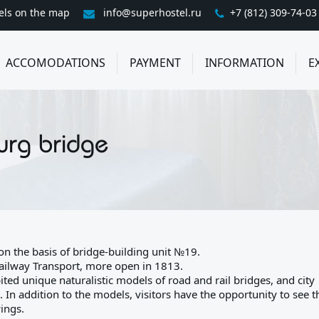
els on the map
info@superhostel.ru
+7 (812) 309-74-03
ACCOMODATIONS
PAYMENT
INFORMATION
E
urg bridge
n the basis of bridge-building unit №19.
Railway Transport, more open in 1813.
ited unique naturalistic models of road and rail bridges, and city
 In addition to the models, visitors have the opportunity to see t
ings.