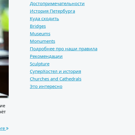
Достопримечательности
История Петербурга
Куда сходить
Bridges
Museums
Monuments
Подробнее про наши правила
Рекомендации
Sculpture
СуперХостел и история
Сhurches and Сathedrals
Это интересно
щие
чёт
ore