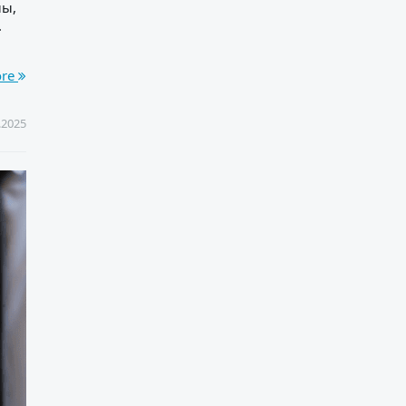
лы,
.
ore
.2025