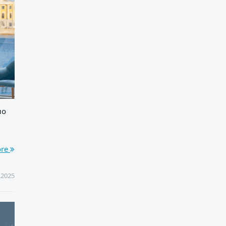
но
ore
.2025