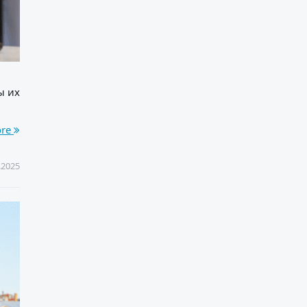
ы их
ore
.2025