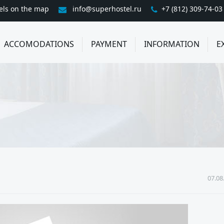
els on the map
info@superhostel.ru
+7 (812) 309-74-03
ACCOMODATIONS
PAYMENT
INFORMATION
E
07.08