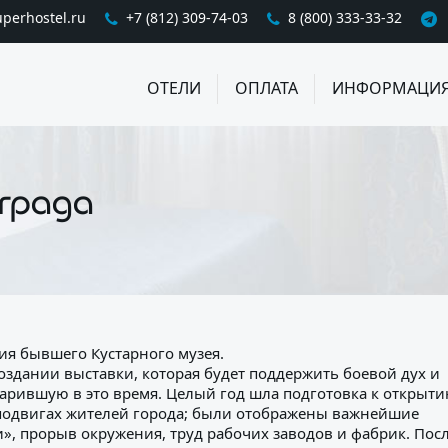
perhostel.ru
+7 (812) 309-74-03
8 (800) 333-33-32
ОТЕЛИ
ОПЛАТА
ИНФОРМАЦИ
нграда
ия бывшего Кустарного музея.
оздании выставки, которая будет поддержить боевой дух и
арившую в это время. Целый год шла подготовка к открыти
подвигах жителей города; были отображены важнейшие
», прорыв окружения, труд рабочих заводов и фабрик. Пос