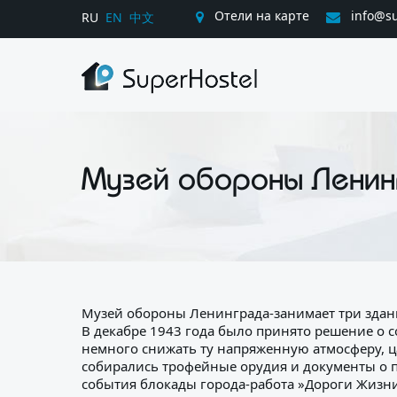
Отели на карте
info@su
RU
EN
中文
Музей обороны Лени
Музей обороны Ленинграда-занимает три здан
В декабре 1943 года было принято решение о с
немного снижать ту напряженную атмосферу, ц
собирались трофейные орудия и документы о 
события блокады города-работа »Дороги Жизни