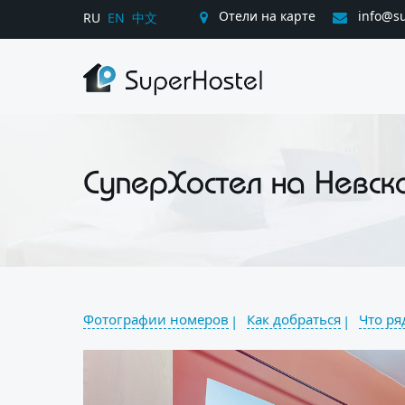
Отели на карте
info@su
RU
EN
中文
СуперХостел на Невск
Фотографии номеров
Как добраться
Что ря