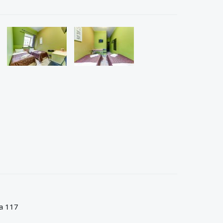
а 117