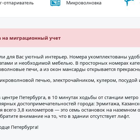
г-отпариватель
Микроволновка
а на миграционный учет
здали для Вас уютный интерьер. Номера укомплектованы уд
натами и необходимой мебелью. В просторных номерах ка
волновые печи, а из окон мансарды открывается прекрасны
микроволновой печью, электрочайником, кулером, посудой 
 центре Петербурга, в 10 минутах ходьбы от станции метро
лярных достопримечательностей города: Эрмитажа, Казанско
я всего 3,8 километров — это семь остановок на наземном
братите внимание на то, что в здании отсутствует лифт.
рдце Петербурга!