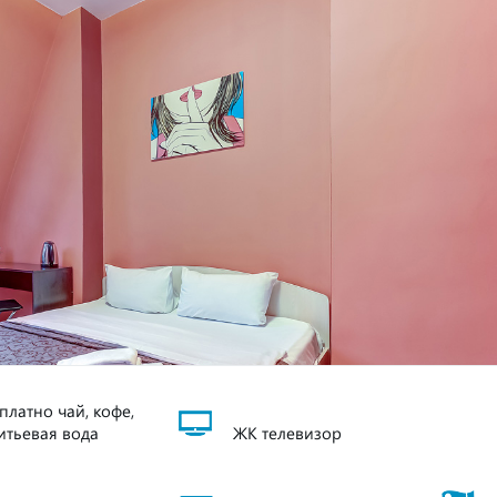
платно чай, кофе,
итьевая вода
ЖК телевизор