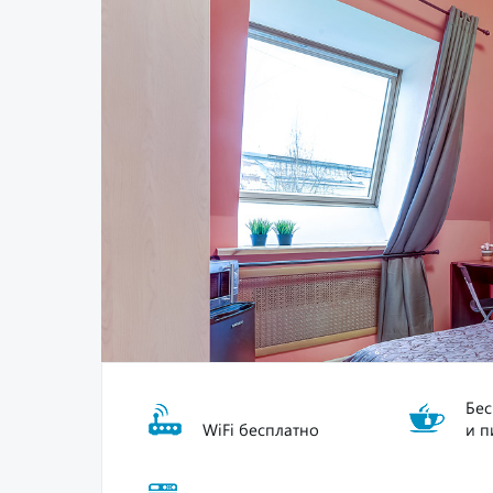
Бес
WiFi бесплатно
и п