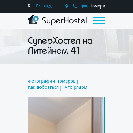
RU
EN
中文
Номера
СуперХостел на
Литейном 41
Фотографии номеров
Как добраться
Что рядом