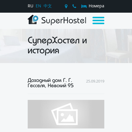
RU
EN
中文
Номера
СуперХостел и
история
Доходный дом Г. Г.
25.09.2019
Гесселя, Невский 95