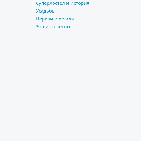
СуперХостел и история
Усадьбы
Церкви и храмы
Это интересно