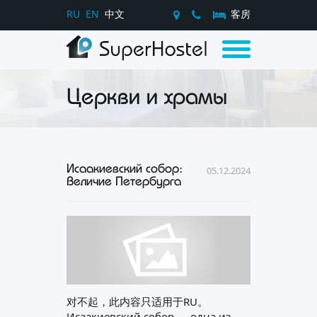
RU
EN
中文
客房
Церкви и храмы
Исаакиевский собор:
05.12.2024
Величие Петербурга
对不起，此内容只适用于RU。
Исаакиевский собор — одна из