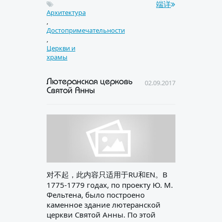
端详
Архитектура
,
Достопримечательности
,
Церкви и
храмы
Лютеранская церковь
02.09.2017
Святой Анны
对不起，此内容只适用于RU和EN。В
1775-1779 годах, по проекту Ю. М.
Фельтена, было построено
каменное здание лютеранской
церкви Святой Анны. По этой