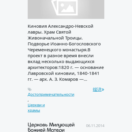
Киновия Александро-Невской
лавры. Храм Святой
Живоначальной Троицы.
Подворье Иоанно-Богословского
Череменецкого монастыря.В
проект в разное время внесли
вклад несколько выдающихся
архитекторов:1820 г. — основание
Лавровской киновии, 1840-1841
гг. — арх. А. З. Комаров —...
端详
Достопримечательности
,
Церкви и
храмы
Церковь Милующей
06.11.2014
Божией Матери