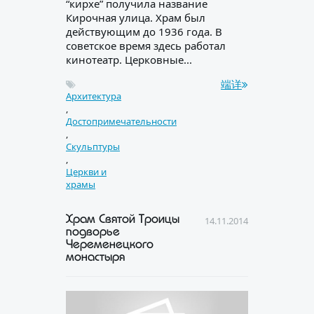
“кирхе” получила название
Кирочная улица. Храм был
действующим до 1936 года. В
советское время здесь работал
кинотеатр. Церковные...
端详
Архитектура
,
Достопримечательности
,
Скульптуры
,
Церкви и
храмы
Храм Святой Троицы
14.11.2014
подворье
Череменецкого
монастыря