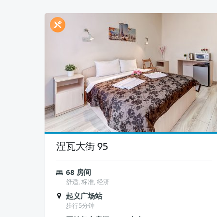
涅瓦大街 95
68 房间
舒适, 标准, 经济
起义广场站
步行5分钟