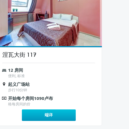
涅瓦大街 117
12 房间
便利, 标准
起义广场站
步行10分钟
开始每个房间1090卢布
格每房间的价
端详