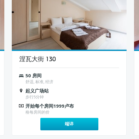
涅瓦大街 130
50 房间
舒适, 标准, 经济
起义广场站
步行5分钟
开始每个房间1999卢布
格每房间的价
端详